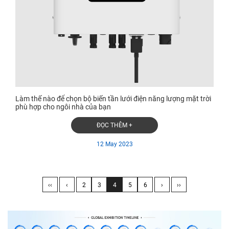
Làm thế nào để chọn bộ biến tần lưới điện năng lượng mặt trời
phù hợp cho ngôi nhà của bạn
ĐỌC THÊM +
12 May 2023
‹‹
‹
2
3
4
5
6
›
››