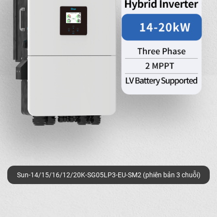
Sun-14/15/16/12/20K-SG05LP3-EU-SM2 (phiên bản 3 chuỗi)