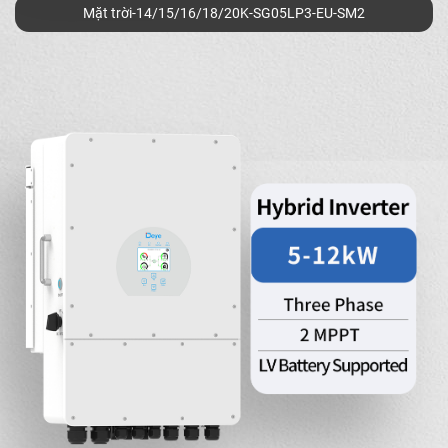
Mặt trời-14/15/16/18/20K-SG05LP3-EU-SM2