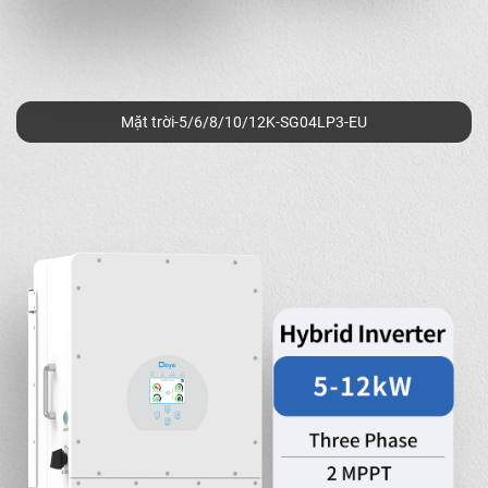
Mặt trời-5/6/8/10/12K-SG04LP3-EU