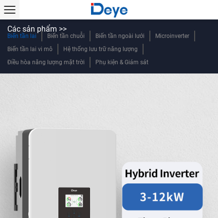
Các sản phẩm >>
Biến tần lai
Biến tần chuỗi
Biến tần ngoài lưới
Microinverter
Biến tần lai vi mô
Hệ thống lưu trữ năng lượng
Điều hòa năng lượng mặt trời
Phụ kiện & Giám sát