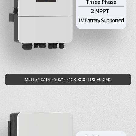
Mặt trời-3/4/5/6/8/10/12K-SG05LP3-EU-SM2