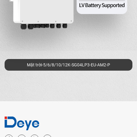
Mặt trời-5/6/8/10/12K-SG04LP3-EU-AM2-P