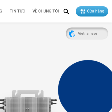
G
TIN TỨC
VỀ CHÚNG TÔI
Cửa hàng
 lượng
Điều hòa năng lượng mặt trời
Phụ kiện & Giám sát
Vietnamese