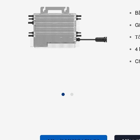
Bằ
Gi
Tố
4 
Ch