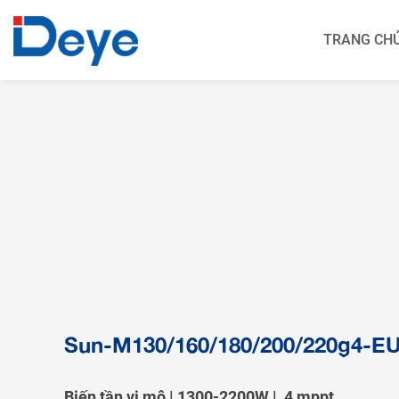
TRANG CH
Các sản phẩm >>
Biến tần lai
Biến tần chuỗi
Biến tần ngoài 
Sun-M130/160/180/200/220g4-E
Biến tần vi mô | 1300-2200W | 4 mppt