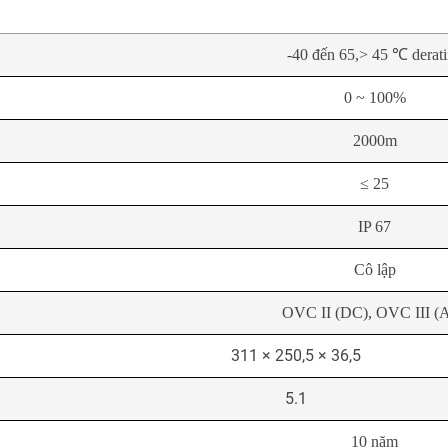
-40 đến 65,> 45 ℃ derat
0 ~ 100%
2000m
≤ 25
IP 67
Cô lập
OVC II (DC), OVC III (
311 × 250,5 × 36,5
5.1
10 năm