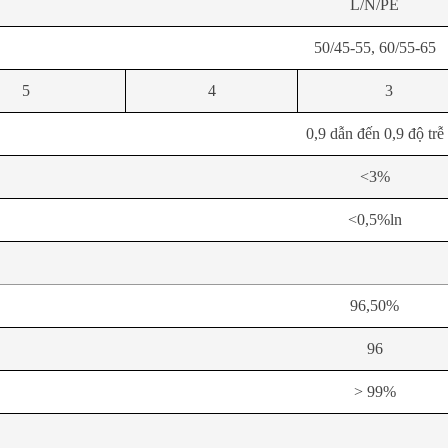
L/N/PE
50/45-55, 60/55-65
5
4
3
0,9 dẫn đến 0,9 độ trễ
<3%
<0,5%ln
96,50%
96
> 99%