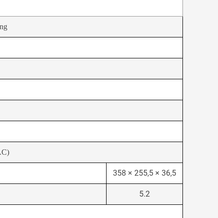
ing
AC)
358 × 255,5 × 36,5
5.2