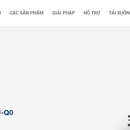
Ủ
CÁC SẢN PHẨM
GIẢI PHÁP
HỖ TRỢ
TẢI XUỐN
lưới
Microinverter
Biến tần lai vi mô
Hệ thống lưu trữ năng
U-Q0