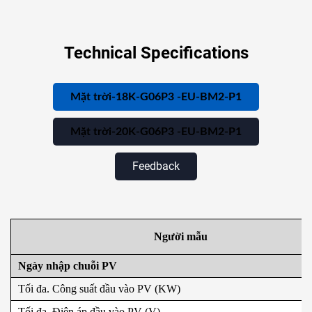
Technical Specifications
Mặt trời-18K-G06P3
-EU-BM2-P1
Mặt trời-20K-G06P3
-EU-BM2-P1
Feedback
Người mẫu
Ngày nhập chuỗi PV
Tối đa. Công suất đầu vào PV (KW)
Tối đa. Điện áp đầu vào PV (V)