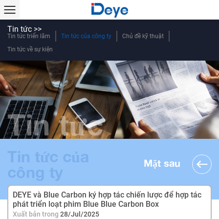
Tin tức >>
Tin tức triển lãm
Tin tức của công ty
Chủ đề kỹ thuật
Tin tức về sự kiện
Tin tức
Tin tức của
Mặt sau
công ty
DEYE và Blue Carbon ký hợp tác chiến lược để hợp tác
phát triển loạt phim Blue Blue Carbon Box
Xuất bản trong
28/Jul/2025