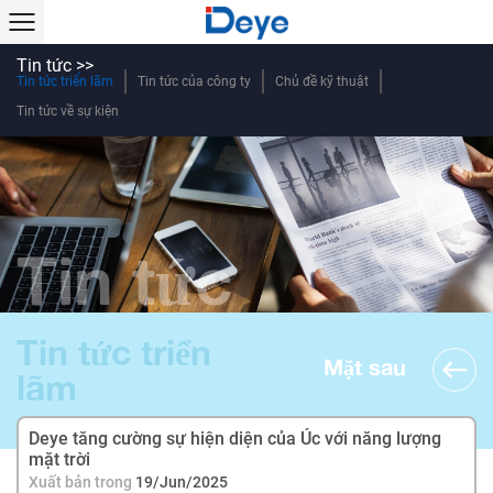
Tin tức >>
Tin tức triển lãm
Tin tức của công ty
Chủ đề kỹ thuật
Tin tức về sự kiện
Tin tức
Tin tức triển
Mặt sau
lãm
Deye tăng cường sự hiện diện của Úc với năng lượng
mặt trời
Xuất bản trong
19/Jun/2025